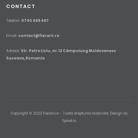
CONTACT
Telefon:
0740 469 497
Email:
contact@fierarii.ro
Adresă:
Str. Petre Liciu , nr.12 Câmpulung Moldovenesc
Suceava, Romania
Copyright © 2023 Fierarii.ro – Toate drepturile rezervate. Design by
Epixel.ro