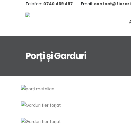
Telefon:
0740 469 497
Email:
contact@fierari
Porți și Garduri