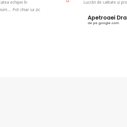
tatea echipei în
Lucrări de calitate și p
um..... Pot chiar sa zic
Apetroaei Dr
de pe google.com