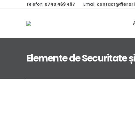
Telefon:
0740 469 497
Email:
contact@fierari
Elemente de Securitate ș