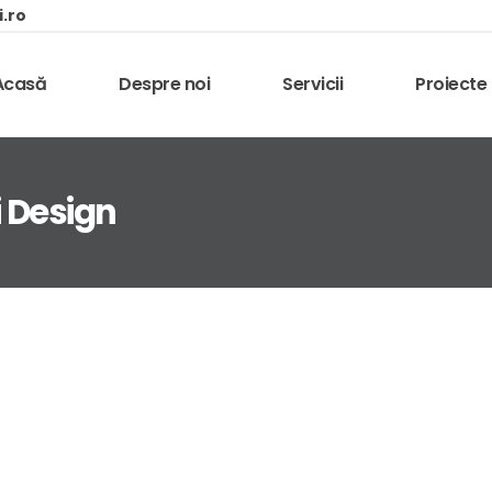
i.ro
Acasă
Despre noi
Servicii
Proiecte
i Design